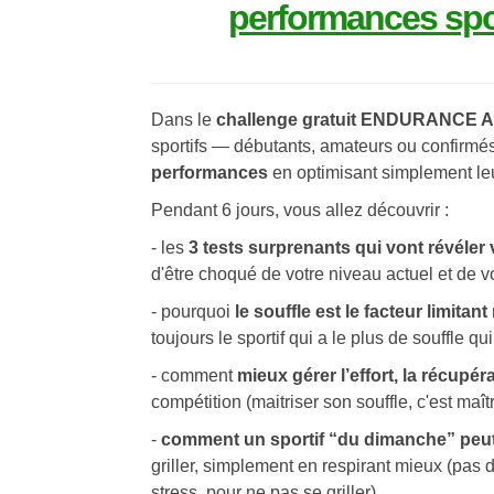
performances spor
Dans le
challenge gratuit ENDURANCE 
sportifs — débutants, amateurs ou confirm
performances
en optimisant simplement le
Pendant 6 jours, vous allez découvrir :
- les
3 tests surprenants qui vont révéler
d'être choqué de votre niveau actuel et de v
- pourquoi
le souffle est le facteur limita
toujours le sportif qui a le plus de souffle q
- comment
mieux gérer l’effort, la récupéra
compétition (maitriser son souffle, c'est maîtr
-
comment un sportif “du dimanche” peut
griller, simplement en respirant mieux (pas 
stress, pour ne pas se griller)