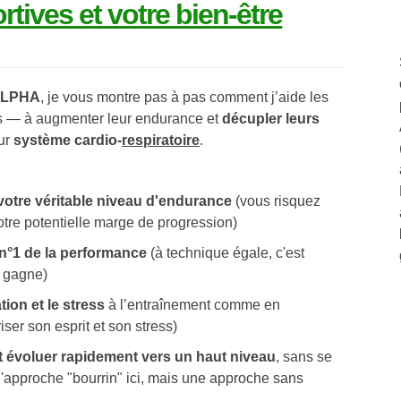
tives et votre bien-être
ALPHA
, je vous montre pas à pas comment j’aide les
és — à augmenter leur endurance et
décupler leurs
ur
système cardio-
respiratoire
.
 votre véritable niveau d'endurance
(vous risquez
otre potentielle marge de progression)
nt n°1 de la performance
(à technique égale, c'est
ui gagne)
tion et le stress
à l’entraînement comme en
iser son esprit et son stress)
 évoluer rapidement vers un haut niveau
, sans se
d'approche "bourrin" ici, mais une approche sans